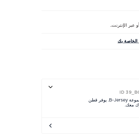
الخاصة بك
ID 39_
قميص بولو بياقة مغلقة من مجموعة B-Jersey. يوفر قطن
رك معك.