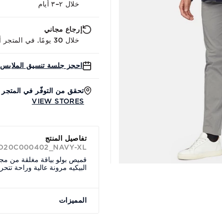
خلال ٢–٣ أيام
إرجاع مجاني
خلال 30 يومًا. في المتجر أو عبر الإنترنت.
احجز جلسة تنسيق الملابس 
تحقق من التوفّر في المتجر
VIEW STORES
تفاصيل المنتج
BO20C000402_NAVY-XL
البيكيه مرونة عالية وراحة تتح
المميزات