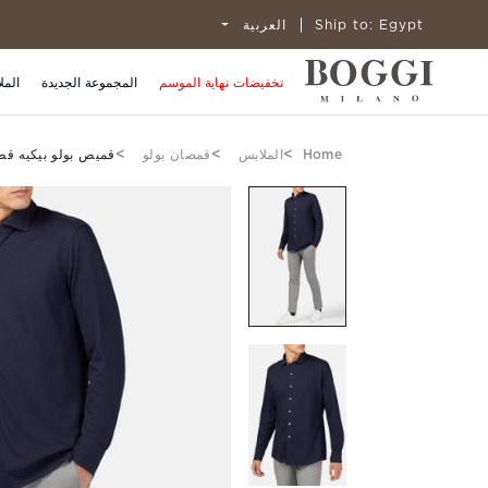
Egypt
Ship to:
العربية
تخفيضات نهاية الموسم
المجموعة الجديدة
المل
Home
الملابس
قمصان بولو
قميص بولو بيكيه قط