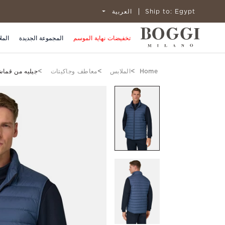
Egypt
Ship to:
العربية
تخفيضات نهاية الموسم
المجموعة الجديدة
المل
Home
الملابس
معاطف وجاكيتات
جيليه من قماش 