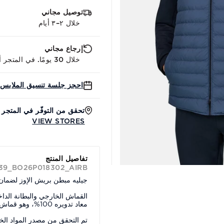
توصيل مجاني
خلال ٢–٣ أيام
إرجاع مجاني
خلال 30 يومًا. في المتجر أو عبر الإنترنت.
احجز جلسة تنسيق الملابس 
تحقق من التوفّر في المتجر
VIEW STORES
تفاصيل المنتج
 39_BO26P018302_AIRB
جيليه مبطن بريش الإوز لضمان 
القماش الخارجي والبطانة الدا
معاد تدويره 100%، وهو قماش مقاوم للماء والغبار.
تم التحقق من مصدر المواد الخا