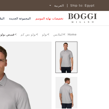
Egypt
Ship to:
العربية
تخفيضات نهاية الموسم
المجموعة الجديدة
المل
Home
الملابس
بولو
بولو نص كم
قميص بولو ب