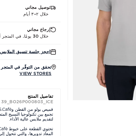
توصيل مجاني
خلال ٢–٣ أيام
إرجاع مجاني
خلال 30 يومًا. في المتجر أو عبر الإنترنت.
احجز جلسة تنسيق الملابس 
تحقق من التوفّر في المتجر
VIEW STORES
تفاصيل المنتج
D 39_BO26P000803_ICE
تجمع بين تكنولوجيا النسيج المتط
لتقديم ملابس عالية الأداء.
المعاد تدويرها، والتي تتحول إ