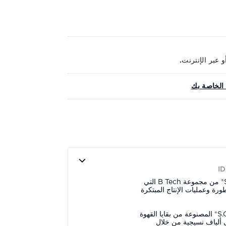
الخاصة بك
I
قميص بولو من القطن وS.Cafè® من مجموعة B Tech التي
ورة وعمليات الإنتاج المبتكرة
تحتوي القطعة على خيوط S.Cafè® المصنوعة من بقايا القهوة
لى ألياف نسيجية من خلال