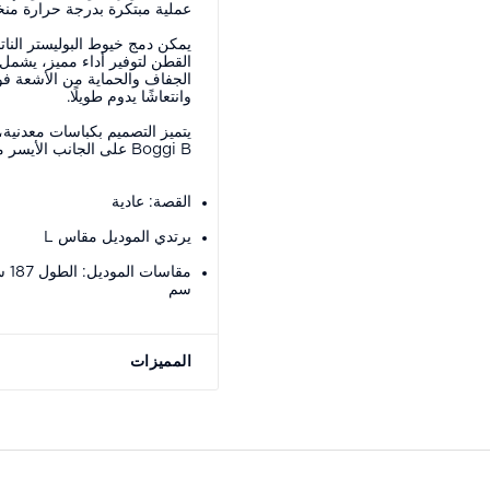
عملية مبتكرة بدرجة حرارة م
يمكن دمج خيوط البوليستر النا
القطن لتوفير أداء مميز، يشمل
الجفاف والحماية من الأشعة فو
وانتعاشًا يدوم طويلًا.
يتميز التصميم بكباسات معدني
Boggi B على الجانب الأيسر من الحافة.
القصة: عادية
يرتدي الموديل مقاس L
سم
المميزات