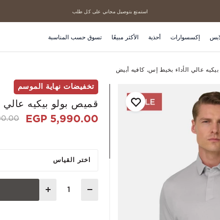
استمتع بتوصيل مجاني على كل طلب
منتجاتنا الأكثر مبيعاً
ابس
إكسسوارات
أحذية
الأكثر مبيعًا
تسوق حسب المناسبة
يكيه عالي الأداء بخيط إس. كافيه أبيض
تخفيضات نهاية الموسم
قميص بولو بيكيه عالي ا
5,990.00 EGP
 from
.00 EGP
اختر القياس
Quantity