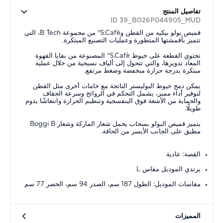
تفاصيل المنتج
ID 39_BO26P044905_MUD
قميص بولو بيكيه من القطن وS.Cafè® من مجموعة B Tech، التي
تتميز بأقمشتها المتطورة وعمليات التصنيع المبتكرة.
تحتوي القطعة على خيوط S.Cafè® المصنوعة من بقايا القهوة
المعاد تدويرها، والتي تتحول إلى ألياف نسيجية من خلال عملية
مبتكرة بدرجة حرارة منخفضة وضغط مرتفع.
يمكن دمج خيوط البوليستر الناتجة مع خامات أخرى مثل القطن
لتوفير أداء مميز، يشمل التحكم في الروائح وسرعة الجفاف
والحماية من الأشعة فوق البنفسجية وتنظيم الحرارة وانتعاشًا يدوم
طويلًا.
يتميز قميص البولو بسحاب يحمل شعار الماركة وشعار Boggi B
مطبق على الجانب الأيسر من الحافة.
القصة: عادية
يرتدي الموديل مقاس L
مقاسات الموديل: الطول 187 سم، الصدر 94 سم، الخصر 77 سم
المميزات