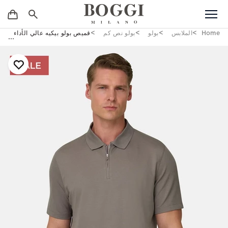
Home
الملابس
بولو
بولو نص كم
قميص بولو بيكيه عالي الأداء بخيط