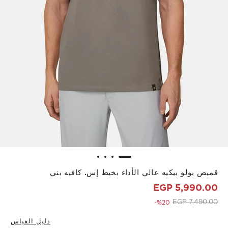
قميص بولو بيكيه عالي الأداء بخيط إس. كافيه بني
5,990.00 EGP
to 5,990.00 EGP
Price reduced from
7,490.00 EGP
%20-
دليل القياس