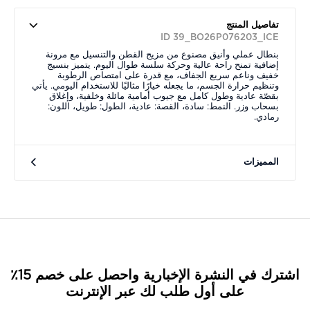
تفاصيل المنتج
ID 39_BO26P076203_ICE
بنطال عملي وأنيق مصنوع من مزيج القطن والتنسيل مع مرونة
إضافية تمنح راحة عالية وحركة سلسة طوال اليوم. يتميز بنسيج
خفيف وناعم سريع الجفاف، مع قدرة على امتصاص الرطوبة
وتنظيم حرارة الجسم، ما يجعله خيارًا مثاليًا للاستخدام اليومي. يأتي
بقصّة عادية وطول كامل مع جيوب أمامية مائلة وخلفية، وإغلاق
بسحاب وزر. النمط: سادة، القصة: عادية، الطول: طويل، اللون:
رمادي.
المميزات
اشترك في النشرة الإخبارية واحصل على خصم 15٪
على أول طلب لك عبر الإنترنت