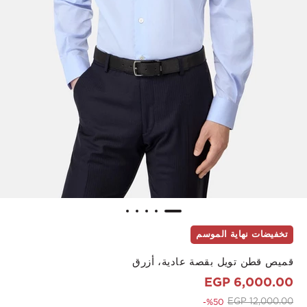
تخفيضات نهاية الموسم
قميص قطن تويل بقصة عادية، أزرق
6,000.00 EGP
to 6,000.00 EGP
Price reduced from
12,000.00 EGP
%50-