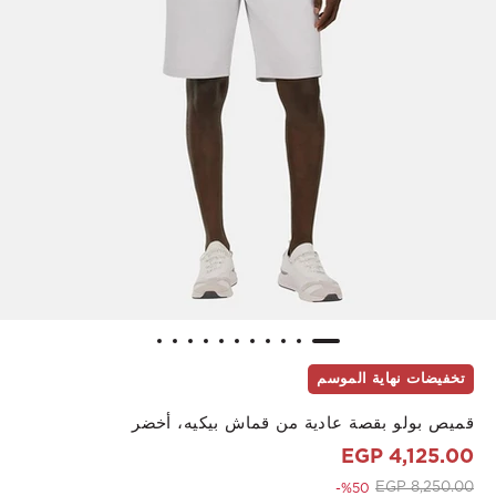
تخفيضات نهاية الموسم
قميص بولو بقصة عادية من قماش بيكيه، أخضر
4,125.00 EGP
to 4,125.00 EGP
Price reduced from
8,250.00 EGP
%50-