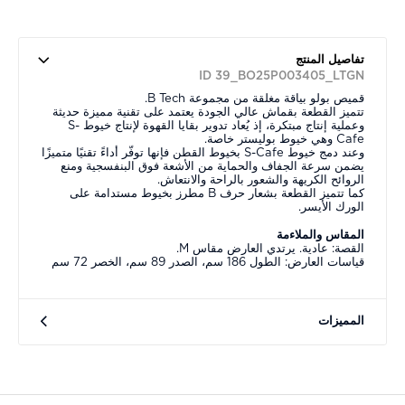
تفاصيل المنتج
ID 39_BO25P003405_LTGN
قميص بولو بياقة مغلقة من مجموعة B Tech.
تتميز القطعة بقماش عالي الجودة يعتمد على تقنية مميزة حديثة
وعملية إنتاج مبتكرة، إذ يُعاد تدوير بقايا القهوة لإنتاج خيوط S-
Cafe وهي خيوط بوليستر خاصة.
وعند دمج خيوط S-Cafe بخيوط القطن فإنها توفّر أداءً تقنيًا متميزًا
يضمن سرعة الجفاف والحماية من الأشعة فوق البنفسجية ومنع
الروائح الكريهة والشعور بالراحة والانتعاش.
كما تتميز القطعة بشعار حرف B مطرز بخيوط مستدامة على
الورك الأيسر.
المقاس والملاءمة
القصة: عادية. يرتدي العارض مقاس M.
قياسات العارض: الطول 186 سم، الصدر 89 سم، الخصر 72 سم
المميزات