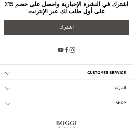
اشترك في النشرة الإخبارية واحصل على خصم 15٪
على أول طلب لك عبر الإنترنت
اشترك
CUSTOMER SERVICE
حالة الطلب والإرجاع
الشركة
التوصيل
من نحن
الدفع
SHOP
الوظائف
إرجاع مجاني
محدد مواقع المتاجر
سياسة الخصوصية وملفات تعريف الارتباط
تواصل معنا
الشروط والأحكام