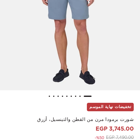
تخفيضات نهاية الموسم
شورت برمودا مرن من القطن والتينسيل، أزرق
3,745.00 EGP
to 3,745.00 EGP
Price reduced from
7,490.00 EGP
%50-