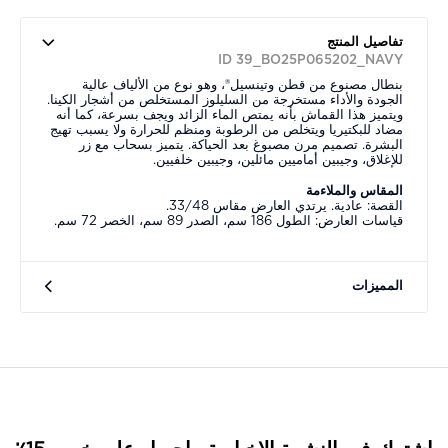
تفاصيل المنتج
ID 39_BO25P065202_NAVY
بنطال مصنوع من قطن وتينسيل®، وهو نوع من الألياف عالية
الجودة والأداء مستخرجة من السليلوز المستخلص من أشجار الكينا.
ويتميز هذا القماش بأنه يمتص الماء الزائد ويجف بسرعة، كما أنه
مضاد للبكتيريا ويتخلص من الرطوبة ومنظم للحرارة ولا يسبب تهيج
البشرة. تصميم مرن مصبوغ بعد الحياكة. يتميز بسحاب مع زر
للإغلاق، وجيبين أماميين مائلين، وجيبين خلفيين.
المقاس والملاءمة
القصة: عادية. يرتدي العارض مقاس 33/48.
قياسات العارض: الطول 186 سم، الصدر 89 سم، الخصر 72 سم.
المميزات