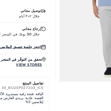
توصيل مجاني
خلال ٢–٣ أيام
إرجاع مجاني
خلال 30 يومًا. في المتجر أو عبر الإنترنت.
احجز جلسة تنسيق الملابس 
تحقق من التوفّر في المتجر
VIEW STORES
تفاصيل المنتج
D 39_BO25P027203_ICE
الياقة: فتحة رقبة مستديرة. الأ
إيلاستين 5%