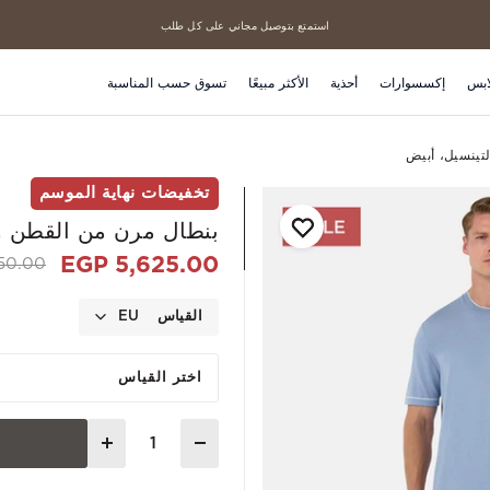
استمتع بتوصيل مجاني على كل طلب
منتجاتنا الأكثر مبيعاً
ابس
إكسسوارات
أحذية
الأكثر مبيعًا
تسوق حسب المناسبة
تينسيل، أبيض
تخفيضات نهاية الموسم
بنطال مرن من القطن وا
5,625.00 EGP
d from
0.00 EGP
القياس
EU
اختر القياس
Quantity