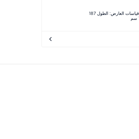
يرتدي العارض مقاس 34/50. قياسات العارض: الطول 187