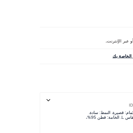
الخاصة بك
I
كمام: قصيرة. النمط: سادة.
القصة: عادية. يرتدي العارض مقاس L. الخامة: قطن 95%،