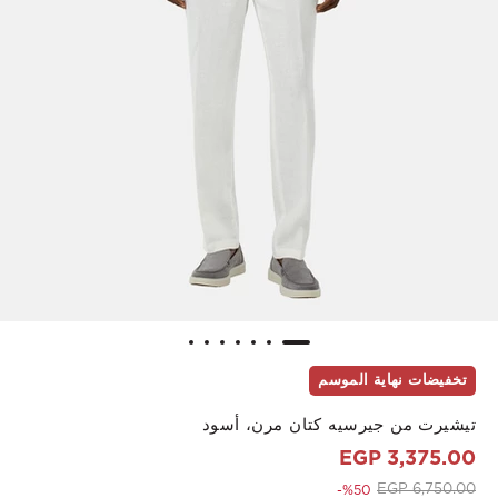
تخفيضات نهاية الموسم
تيشيرت من جيرسيه كتان مرن، أسود
3,375.00 EGP
to 3,375.00 EGP
Price reduced from
6,750.00 EGP
%50-