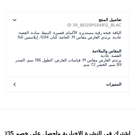
تفاصيل المنتج
ID 39_BO25P034912_BLAC
الياقة: فتحة رقبة مستديرة. الأكمام: قصيرة. النمط: سادة. القصة:
عادية. يرتدي العارض مقاس M. الخامة: كتان 94%، إيلاستين 6%
المقاس والملاءمة
القصة: عادية
يرتدي العارض مقاس M. قياسات العارض: الطول 186 سم، الصدر
89 سم، الخصر 72 سم
المميزات
اشترك في النشرة الإخبارية واحصل على خصم 15٪