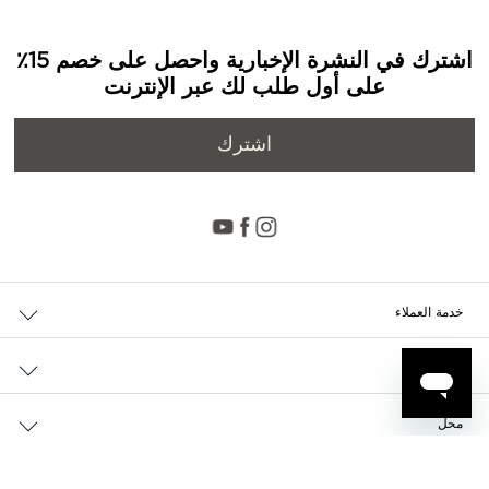
اشترك في النشرة الإخبارية واحصل على خصم 15٪
على أول طلب لك عبر الإنترنت
اشترك
خدمة العملاء
حالة الطلب والإرجاع
الشركة
التوصيل
من نحن
الدفع
محل
الوظائف
إرجاع مجاني
محدد مواقع المتاجر
سياسة الخصوصية وملفات تعريف الارتباط
تواصل معنا