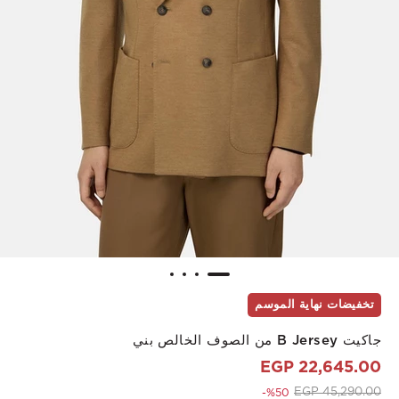
تخفيضات نهاية الموسم
جاكيت B Jersey من الصوف الخالص بني
22,645.00 EGP
to 22,645.00 EGP
Price reduced from
45,290.00 EGP
%50-