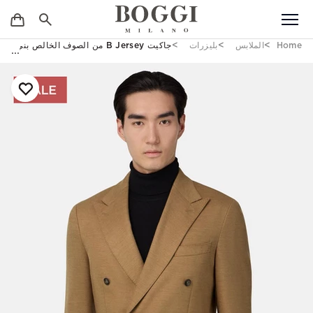
Home
الملابس
بليزرات
جاكيت B Jersey من الصوف الخالص بني