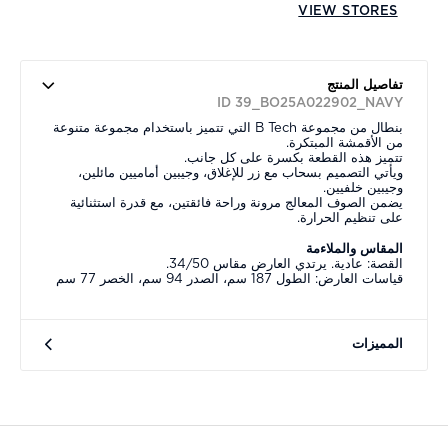
VIEW STORES
تفاصيل المنتج
ID 39_BO25A022902_NAVY
بنطال من مجموعة B Tech التي تتميز باستخدام مجموعة متنوعة
من الأقمشة المبتكرة.
تتميز هذه القطعة بكسرة على كل جانب.
ويأتي التصميم بسحاب مع زر للإغلاق، وجيبين أماميين مائلين،
وجيبين خلفيين.
يضمن الصوف المعالج مرونة وراحة فائقتين، مع قدرة استثنائية
على تنظيم الحرارة.
المقاس والملاءمة
القصة: عادية. يرتدي العارض مقاس 34/50.
قياسات العارض: الطول 187 سم، الصدر 94 سم، الخصر 77 سم
المميزات