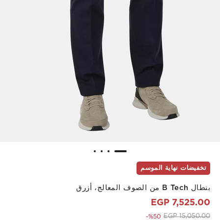
تخفيضات نهاية الموسم
بنطال B Tech من الصوف المعالج، أزرق
7,525.00 EGP
to 7,525.00 EGP
Price reduced from
15,050.00 EGP
%50-