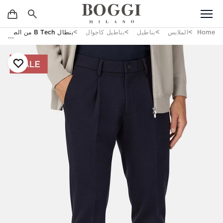
Home
الملابس
بناطيل
بناطيل كاجوال
بنطال B Tech من الصوف المعالج، أزرق