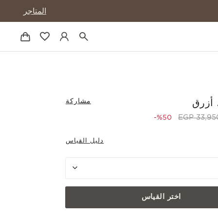
المتاجر
مشاركة
أزرق
to 16,975.00 EGP
Price reduced
33,950.
%50-
دليل القياس
اختر القياس