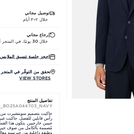
توصيل مجاني
خلال ٢–٣ أيام
إرجاع مجاني
خلال 30 يومًا. في المتجر أو عبر الإنترنت.
احجز جلسة تنسيق الملابس 
تحقق من التوفّر في المتجر
VIEW STORES
تفاصيل المنتج
39_BO25A044703_NAVY
جاكيت بتصميم سويتشيرت من ص
رأس قابلين للفصل. جاكيت غير
جيبين خارجيين. يتكون هذا الق
وطبقة داخلية من جيرسيه معالج.