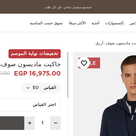
استمتع بتوصيل مجاني على كل طلب
منتجاتنا الأكثر مبيعاً
ابس
إكسسوارات
أحذية
الأكثر مبيعًا
تسوق حسب المناسبة
ت ماديسون صوف، أزرق
تخفيضات نهاية الموسم
جاكيت ماديسون صوف، 
16,975.00 EGP
 from
00 EGP
القياس
EU
اختر القياس
Quantity