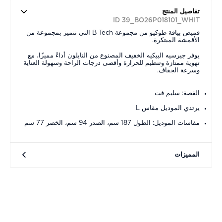
تفاصيل المنتج
ID 39_BO26P018101_WHIT
قميص بياقة طوكيو من مجموعة B Tech التي تتميز بمجموعة من
الأقمشة المبتكرة.
يوفر جيرسيه البيكيه الخفيف المصنوع من النايلون أداءً مميزًا، مع
تهوية ممتازة وتنظيم للحرارة وأقصى درجات الراحة وسهولة العناية
وسرعة الجفاف.
القصة: سليم فت
يرتدي الموديل مقاس L
مقاسات الموديل: الطول 187 سم، الصدر 94 سم، الخصر 77 سم
المميزات