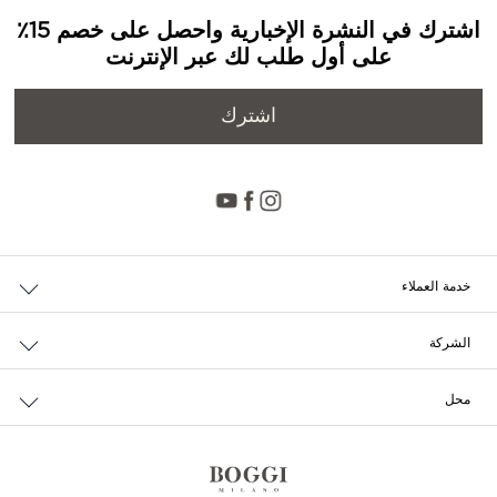
اشترك في النشرة الإخبارية واحصل على خصم 15٪
على أول طلب لك عبر الإنترنت
اشترك
خدمة العملاء
حالة الطلب والإرجاع
الشركة
التوصيل
من نحن
الدفع
محل
الوظائف
إرجاع مجاني
محدد مواقع المتاجر
سياسة الخصوصية وملفات تعريف الارتباط
تواصل معنا
الشروط والأحكام