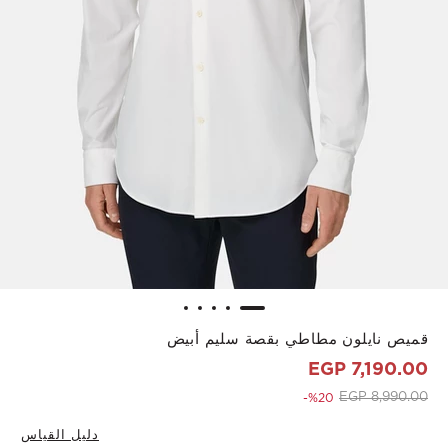
قميص نايلون مطاطي بقصة سليم أبيض
7,190.00 EGP
to 7,190.00 EGP
Price reduced from
8,990.00 EGP
%20-
دليل القياس