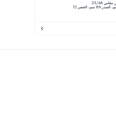
اس 33/48.
قياسات العارض: الطول 186 سم، الصدر 89 سم، الخصر 72