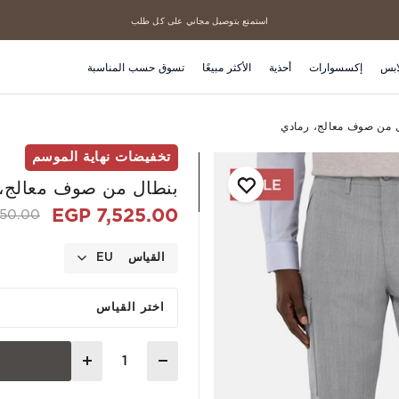
استمتع بتوصيل مجاني على كل طلب
منتجاتنا الأكثر مبيعاً
ابس
إكسسوارات
أحذية
الأكثر مبيعًا
تسوق حسب المناسبة
 من صوف معالج، رمادي
تخفيضات نهاية الموسم
بنطال من صوف معالج، 
7,525.00 EGP
d from
0.00 EGP
القياس
EU
اختر القياس
Quantity