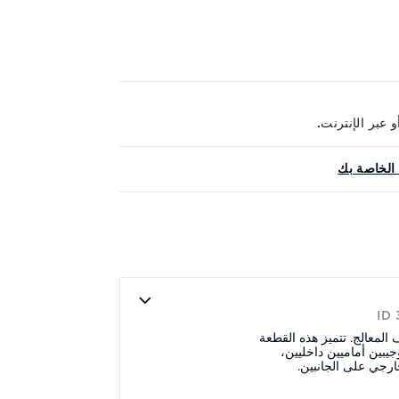
الخاصة بك
ID
لمعالج. تتميز هذه القطعة
يبين أماميين داخليين،
رجي على الجانبين.