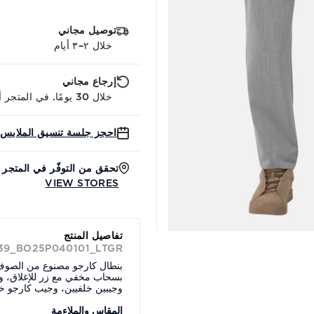
توصيل مجاني
خلال ٢–٣ أيام
إرجاع مجاني
خلال 30 يومًا. في المتجر أو عبر الإنترنت.
احجز جلسة تنسيق الملابس 
تحقق من التوفّر في المتجر
VIEW STORES
تفاصيل المنتج
 39_BO25P040101_LTGR
بنطال كارجو مصنوع من الصوف ا
بسحاب مخفي مع زر للإغلاق، وج
وجيبين خلفيين، وجيب كارجو خا
المقاس والملاءمة