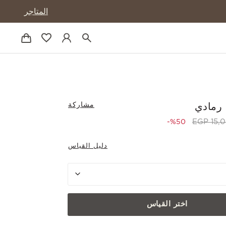
المتاجر
مشاركة
رمادي
to 7,525.00 EGP
Price reduce
15,05
%50-
دليل القياس
اختر القياس