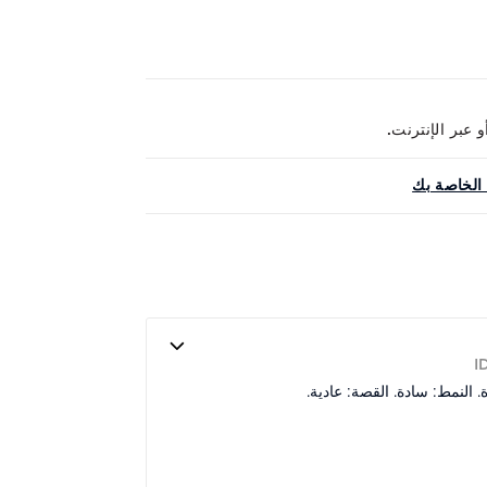
الخاصة بك
I
ة. النمط: سادة. القصة: عادية.