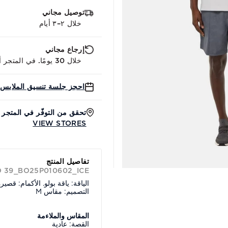
توصيل مجاني
خلال ٢–٣ أيام
إرجاع مجاني
خلال 30 يومًا. في المتجر أو عبر الإنترنت.
احجز جلسة تنسيق الملابس 
تحقق من التوفّر في المتجر
VIEW STORES
تفاصيل المنتج
D 39_BO25P010602_ICE
الياقة: ياقة بولو. الأكمام: قصير
التصميم: مقاس M
المقاس والملاءمة
القصة: عادية