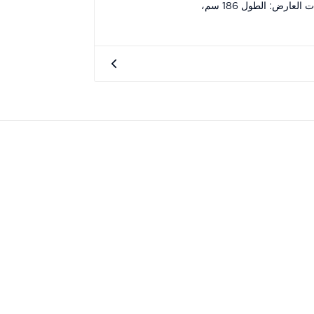
يرتدي العارض مقاس M. قياسات العارض: الطول 186 سم،