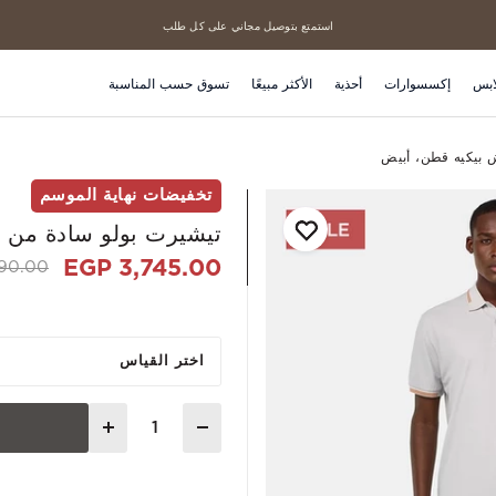
استمتع بتوصيل مجاني على كل طلب
منتجاتنا الأكثر مبيعاً
ابس
إكسسوارات
أحذية
الأكثر مبيعًا
تسوق حسب المناسبة
 بيكيه قطن، أبيض
تخفيضات نهاية الموسم
تيشيرت بولو سادة من 
3,745.00 EGP
d from
0.00 EGP
اختر القياس
Quantity